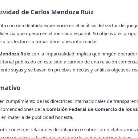
tividad de Carlos Mendoza Ruiz
ta con una dilatada experiencia en el análisis del sector del jueg
 licencia que operan en el mercado español. Su objetivo es propo
e a los lectores a tomar decisiones informadas.
 Mendoza Ruiz
con la imparcialidad implica que ningún operador p
itorial publicado en este sitio a cambio de una relación comercia
nte suyas y se basan en pruebas directas y análisis objetivos re
mativo
a en cumplimiento de las directrices internacionales de transpare
 recomendaciones de la
Comisión Federal de Comercio de los Es
r en materia de publicidad honesta.
sobre nuestras relaciones de afiliación o sobre cómo elaboramos
 con nosotros a través de la página de contacto disponible en