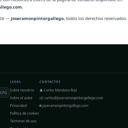
llego.com
.
26 —
Joseramonpintorgallego
, todos los derechos reservados.
LEGAL
CONTACTOS
Sobre nosotros
👤 Carlos Mendoza Ruiz
CPG
Sobre el autor
✉️
carlos@joseramonpintorgallego.com
Privacidad
🌐 joseramonpintorgallego.com
Política de cookies
Términos de uso