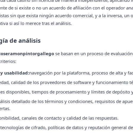
úa cada casino sin licencia de manera independiente, aplicando l
te de si existe o no un acuerdo de afiliación con el operador an
listas sin que exista ningún acuerdo comercial, y a la inversa, un
iva si así lo merece tras el análisis.
ía de análisis
Joseramonpintorgallego
se basan en un proceso de evaluación
riterios:
 y usabilidad:
navegación por la plataforma, proceso de alta y fac
edad, calidad de los proveedores de software y funcionamiento té
es disponibles, tiempos de procesamiento y límites de depósito y
álisis detallado de los términos y condiciones, requisitos de apue
ertas.
onibilidad, canales de contacto y calidad de las respuestas.
:
tecnologías de cifrado, políticas de datos y reputación general de