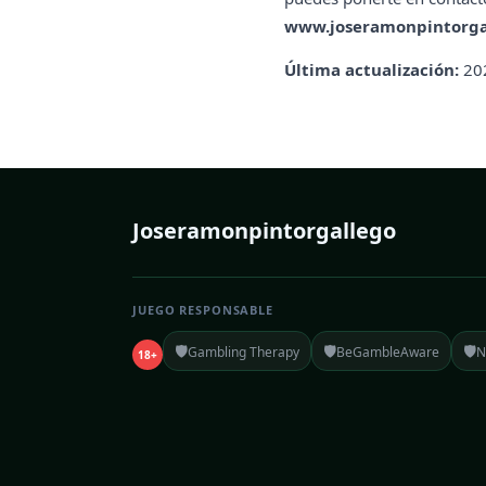
www.joseramonpintorga
Última actualización:
20
Joseramonpintorgallego
JUEGO RESPONSABLE
🛡️
🛡️
🛡️
Gambling Therapy
BeGambleAware
N
18+